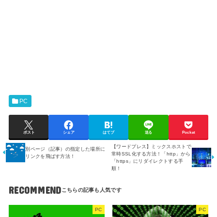
PC
ポスト
シェア
はてブ
送る
Pocket
【ワードプレス】ミックスホストで
別ページ（記事）の指定した場所に
常時SSL化する方法！「http」から
リンクを飛ばす方法！
「https」にリダイレクトする手
順！
RECOMMEND
PC
PC