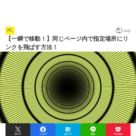
cap
PC
【一瞬で移動！】同じページ内で指定場所にリ
ンクを飛ばす方法！
ポスト
シェア
はてブ
送る
Pocket