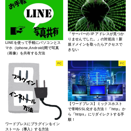
「サーバーの IP アドレスが見つか
りませんでした。」の対処法！新
LINEを使って手軽にパソコンとス
規ドメインを取ったらアクセスで
マホ（iphone,Android)間で写真
きない
（画像）を共有する方法
PC
PC
【ワードプレス】ミックスホスト
で常時SSL化する方法！「http」か
ら「https」にリダイレクトする手
順！
ワードプレスにプラグインをイン
ストール（導入）する方法