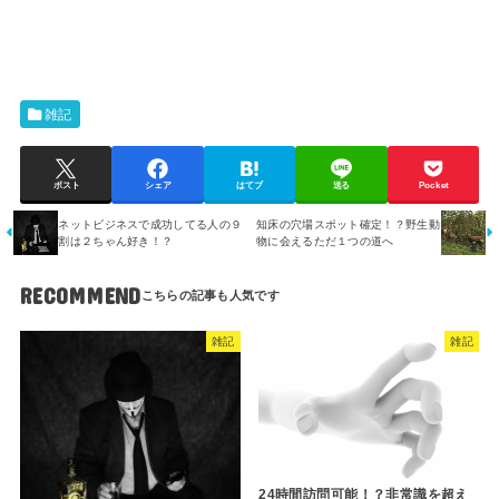
雑記
ポスト
シェア
はてブ
送る
Pocket
ネットビジネスで成功してる人の９
知床の穴場スポット確定！？野生動
割は２ちゃん好き！？
物に会えるただ１つの道へ
RECOMMEND
雑記
雑記
24時間訪問可能！？非常識を超え