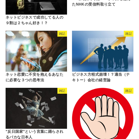
たNHKの受信料取り立て
ネットビジネスで成功してる人の
９割は２ちゃん好き！？
雑記
雑記
ネット恋愛に不安を抱えるあなた
ビジネス方程式崩壊！？適当（テ
に必要な３つの思考法
キトー）会社の経営論
雑記
雑記
”反日国家”という言葉に踊らされ
るバカな日本人